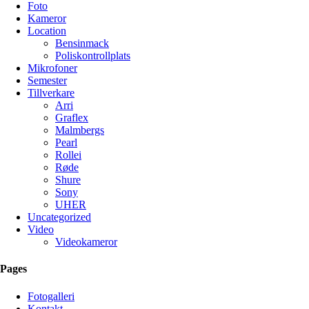
Foto
Kameror
Location
Bensinmack
Poliskontrollplats
Mikrofoner
Semester
Tillverkare
Arri
Graflex
Malmbergs
Pearl
Rollei
Røde
Shure
Sony
UHER
Uncategorized
Video
Videokameror
Pages
Fotogalleri
Kontakt