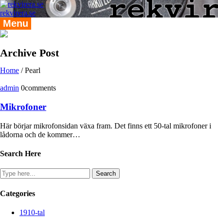
Skip
to
rekvirera.se
content
Menu
Archive Post
Home
/
Pearl
admin
0comments
Mikrofoner
Här börjar mikrofonsidan växa fram. Det finns ett 50-tal mikrofoner i
lådorna och de kommer…
Search Here
Categories
1910-tal