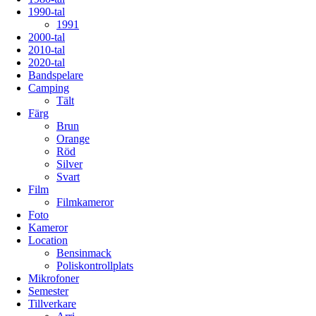
1990-tal
1991
2000-tal
2010-tal
2020-tal
Bandspelare
Camping
Tält
Färg
Brun
Orange
Röd
Silver
Svart
Film
Filmkameror
Foto
Kameror
Location
Bensinmack
Poliskontrollplats
Mikrofoner
Semester
Tillverkare