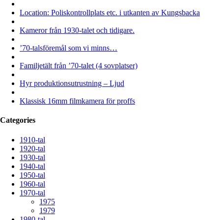
Location: Poliskontrollplats etc. i utkanten av Kungsbacka
Kameror från 1930-talet och tidigare.
’70-talsföremål som vi minns…
Familjetält från ’70-talet (4 sovplatser)
Hyr produktionsutrustning – Ljud
Klassisk 16mm filmkamera för proffs
Categories
1910-tal
1920-tal
1930-tal
1940-tal
1950-tal
1960-tal
1970-tal
1975
1979
1980-tal