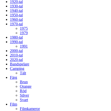
1920-tal
1930-tal
1940-tal
1950-tal
1960-tal
1970-tal
1975
1979
1980-tal
1990-tal
1991
2000-tal
2010-tal
2020-tal
Bandspelare
Camping
Tält
Färg
Brun
Orange
Röd
Silver
Svart
Film
Filmkameror