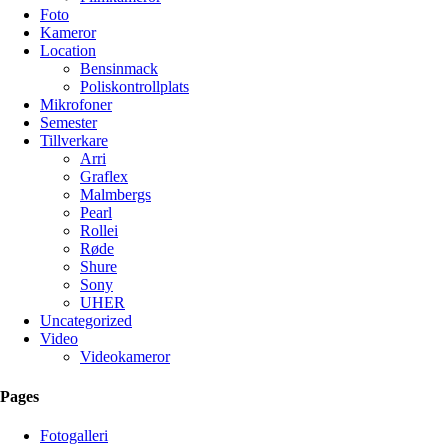
Foto
Kameror
Location
Bensinmack
Poliskontrollplats
Mikrofoner
Semester
Tillverkare
Arri
Graflex
Malmbergs
Pearl
Rollei
Røde
Shure
Sony
UHER
Uncategorized
Video
Videokameror
Pages
Fotogalleri