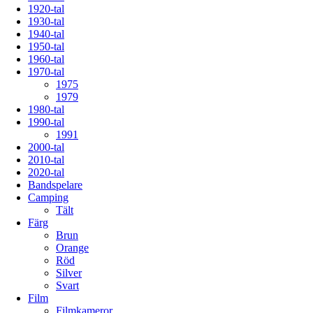
1920-tal
1930-tal
1940-tal
1950-tal
1960-tal
1970-tal
1975
1979
1980-tal
1990-tal
1991
2000-tal
2010-tal
2020-tal
Bandspelare
Camping
Tält
Färg
Brun
Orange
Röd
Silver
Svart
Film
Filmkameror