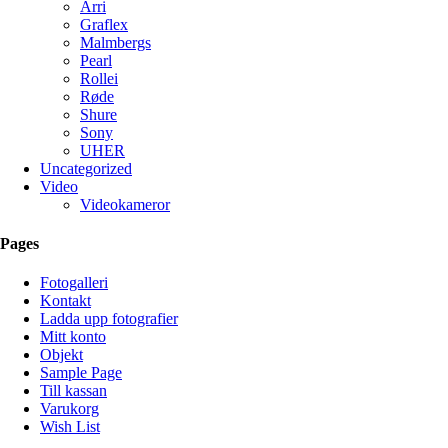
Arri
Graflex
Malmbergs
Pearl
Rollei
Røde
Shure
Sony
UHER
Uncategorized
Video
Videokameror
Pages
Fotogalleri
Kontakt
Ladda upp fotografier
Mitt konto
Objekt
Sample Page
Till kassan
Varukorg
Wish List