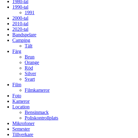
1980-tal
1990-tal
1991
2000-tal
2010-tal
2020-tal
Bandspelare
Camping
Tält
Färg
Brun
Orange
Röd
Silver
Svart
Film
Filmkameror
Foto
Kameror
Location
Bensinmack
Poliskontrollplats
Mikrofoner
Semester
Tillverkare