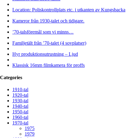
Location: Poliskontrollplats etc. i utkanten av Kungsbacka
Kameror från 1930-talet och tidigare.
’70-talsföremål som vi minns…
Familjetält från ’70-talet (4 sovplatser)
Hyr produktionsutrustning – Ljud
Klassisk 16mm filmkamera för proffs
Categories
1910-tal
1920-tal
1930-tal
1940-tal
1950-tal
1960-tal
1970-tal
1975
1979