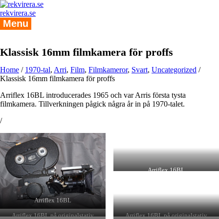
Skip
to
rekvirera.se
content
Menu
Klassisk 16mm filmkamera för proffs
Home
/
1970-tal
,
Arri
,
Film
,
Filmkameror
,
Svart
,
Uncategorized
/
Klassisk 16mm filmkamera för proffs
Arriflex 16BL introducerades 1965 och var Arris första tysta
filmkamera. Tillverkningen pågick några år in på 1970-talet.
/
Arriflex 16BL
Arriflex 16BL
Arriflex 16BL på originalstativ
Arriflex 16BL på originalstativ