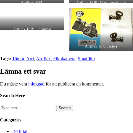
Arriflex 16BL
Arriflex 16BL På originalstativ
Arriflex 16BL i original
transportväska
Arriflex 16 broschyr
Tags:
16mm
,
Arri
,
Arriflex
,
Filmkamera
,
Smalfilm
Lämna ett svar
Du måste vara
inloggad
för att publicera en kommentar.
Search Here
Categories
1910-tal